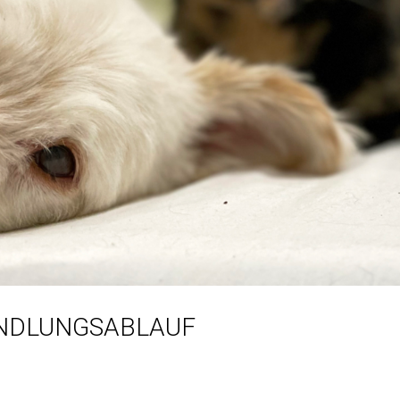
CANIS VITAL
Praxis für Tierphysiotherapie & Tierosteopathie
NDLUNGSABLAUF