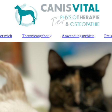
er mich
Therapieangebot
Anwendungsgebiete
Prei
Physiotherapie
Osteopathie
Aquatrainer
Lasertherapie
Behandlungsablauf