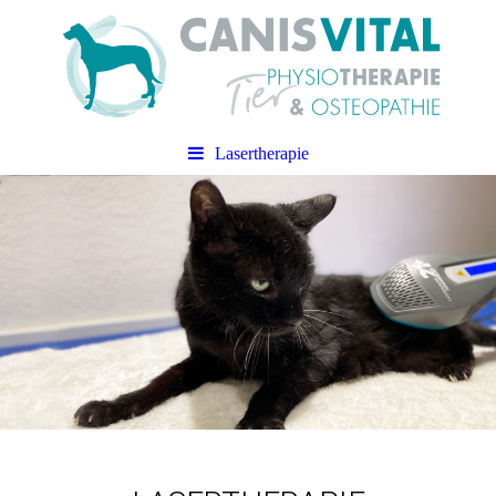
Lasertherapie
CANIS VITAL
Praxis für Tierphysiotherapie &
Tierosteopathie